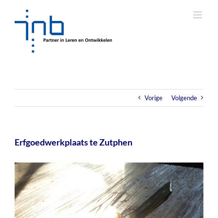
Ga
naar
inhoud
Vorige
Volgende
Erfgoedwerkplaats te Zutphen
Bekijk
grotere
afbeelding