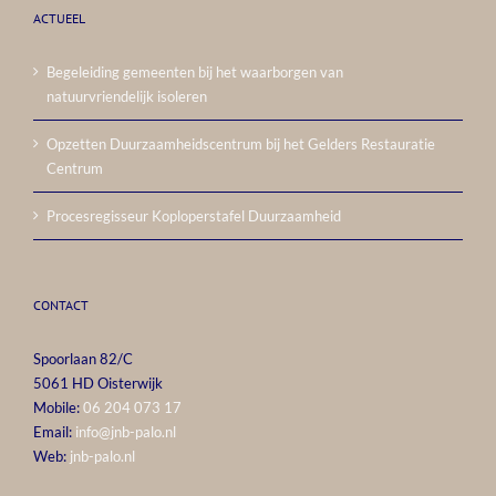
ACTUEEL
Begeleiding gemeenten bij het waarborgen van
natuurvriendelijk isoleren
Opzetten Duurzaamheidscentrum bij het Gelders Restauratie
Centrum
Procesregisseur Koploperstafel Duurzaamheid
CONTACT
Spoorlaan 82/C
5061 HD Oisterwijk
Mobile:
06 204 073 17
Email:
info@jnb-palo.nl
Web:
jnb-palo.nl