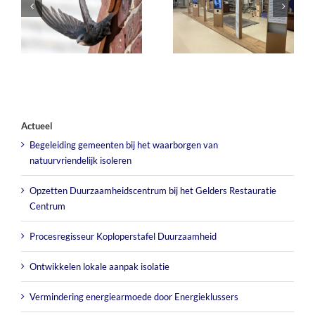
bij het
n
Koploperstaf
Gelders
Duurzaamhe
Restauratie
ndelijk
Centrum
Actueel
Begeleiding gemeenten bij het waarborgen van
natuurvriendelijk isoleren
Opzetten Duurzaamheidscentrum bij het Gelders Restauratie
Centrum
Procesregisseur Koploperstafel Duurzaamheid
Ontwikkelen lokale aanpak isolatie
Vermindering energiearmoede door Energieklussers