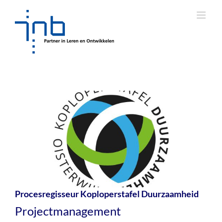
Ga
naar
inhoud
Procesregisseur Koploperstafel Duurzaamheid
Projectmanagement