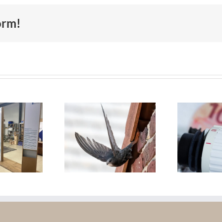
form!
geleiding
emeenten
Vermindering
En
bij
energiearmoede
arborgen
door
wo
uurvriendelijk
Energieklussers
isoleren