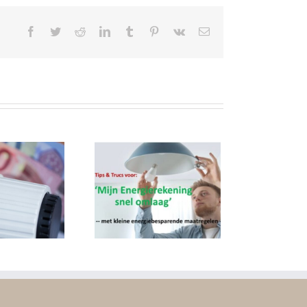
Facebook
Twitter
Reddit
LinkedIn
Tumblr
Pinterest
Vk
E-
mail
ergiereductie
door
ningeigenaren