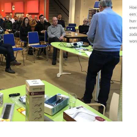
Hoe 
een 
hun
ener
zoda
wor