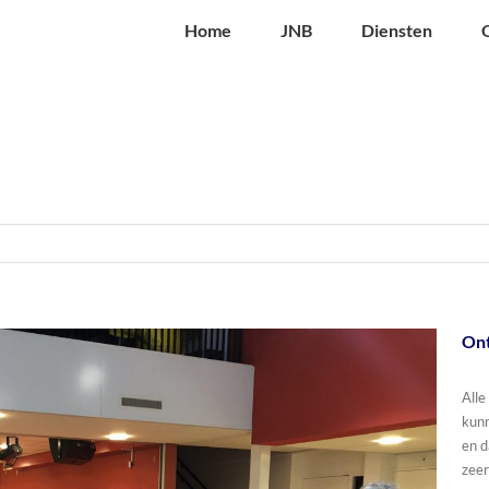
Home
JNB
Diensten
Ont
Alle
kunn
en d
zeer