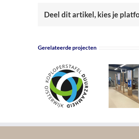
Deel dit artikel, kies je plat
Gerelateerde projecten
Be
g
cesregisseur
Opzetten
loperstafel
Duurzaamheidscentrum
wa
rzaamheid
bij het GRC
nat