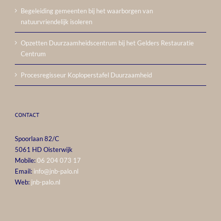
Begeleiding gemeenten bij het waarborgen van
natuurvriendelijk isoleren
Opzetten Duurzaamheidscentrum bij het Gelders Restauratie
Centrum
Procesregisseur Koploperstafel Duurzaamheid
CONTACT
Spoorlaan 82/C
5061 HD Oisterwijk
Mobile:
06 204 073 17
Email:
info@jnb-palo.nl
Web:
jnb-palo.nl